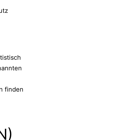
utz
istisch
nannten
n finden
N)