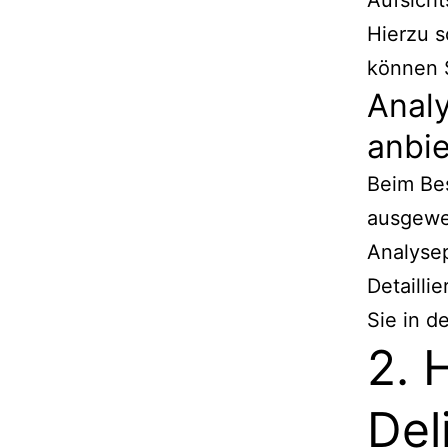
Aufsicht
Hierzu 
können S
Analy
anbi
Beim Bes
ausgewe
Analyse
Detailli
Sie in d
2. 
Del