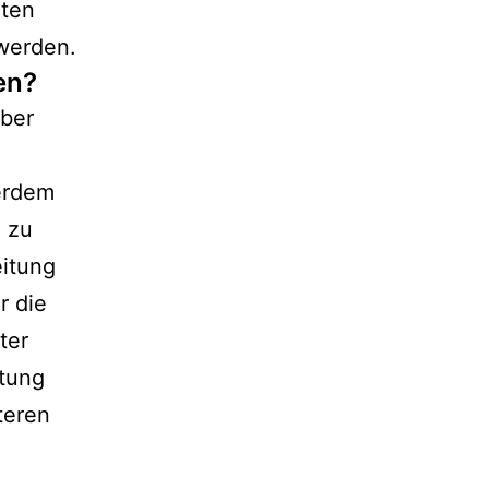
aten
werden.
en?
über
erdem
n zu
eitung
r die
ter
tung
teren