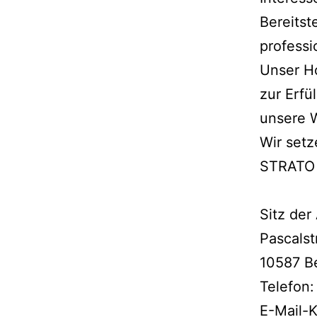
Bereitst
professi
Unser Ho
zur Erfü
unsere W
Wir setz
STRATO
Sitz der
Pascalst
10587 Be
Telefon
E-Mail-