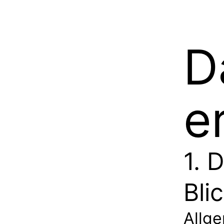
D
e
1. 
Bli
Allg