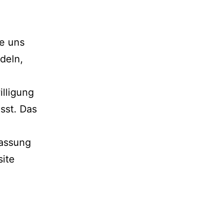
e uns
deln,
lligung
sst. Das
fassung
site