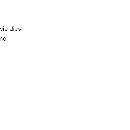
wie dies
und