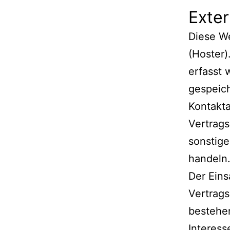
Exte
Diese We
(Hoster)
erfasst 
gespeich
Kontakt
Vertrags
sonstige
handeln
Der Eins
Vertrags
bestehen
Interess