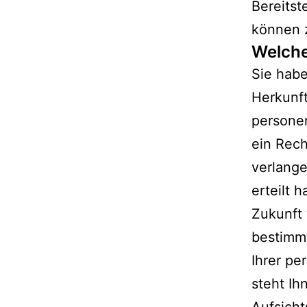
Bereitst
können 
Welche
Sie habe
Herkunf
persone
ein Rech
verlange
erteilt 
Zukunft 
bestimm
Ihrer p
steht Ih