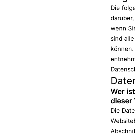
Die fol
darüber,
wenn Si
sind all
können.
entnehm
Datensc
Date
Wer is
dieser
Die Date
Website
Abschnit