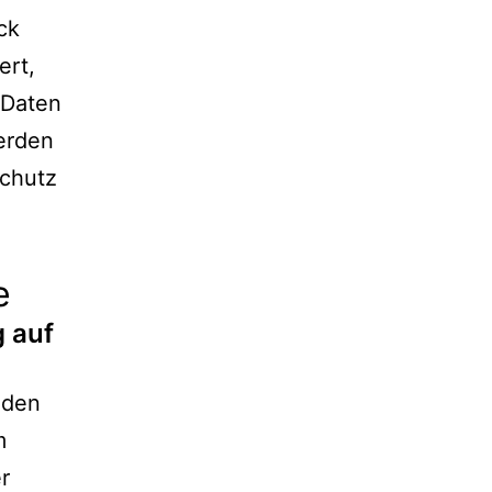
ck
ert,
 Daten
werden
schutz
e
g auf
 den
m
r