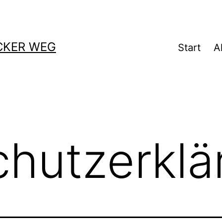
CKER WEG
Start
A
hutzerklä