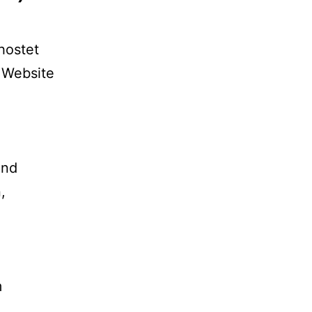
hostet
 Website
und
,
m